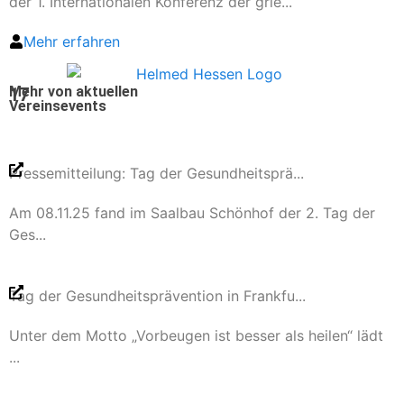
der 1. Internationalen Konferenz der grie...
Mehr erfahren
Mehr von aktuellen
17
Vereinsevents
Pressemitteilung: Tag der Gesundheitsprä...
Am 08.11.25 fand im Saalbau Schönhof der 2. Tag der
Ges...
Tag der Gesundheitsprävention in Frankfu...
Unter dem Motto „Vorbeugen ist besser als heilen“ lädt
...