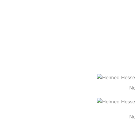
No
No