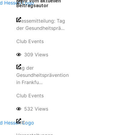
Mehr vom aktuellen
21
Beitragsautor
Pressemitteilung: Tag
der Gesundheitsprä...
Club Events
309 Views
Tag der
Gesundheitsprävention
in Frankfu...
Club Events
532 Views
test