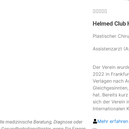





Helmed Club 
Plastischer Chir
Assistenzarzt (A
Der Verein wurd
2022 in Frankfu
Verlagen nach A
Gleichgesinnten,
hat. Bereits kur
sich der Verein i
Internationalen K
Mehr erfahren
elle medizinische Beratung, Diagnose oder
r Gesundheitsdienstleister, wenn Sie Fragen