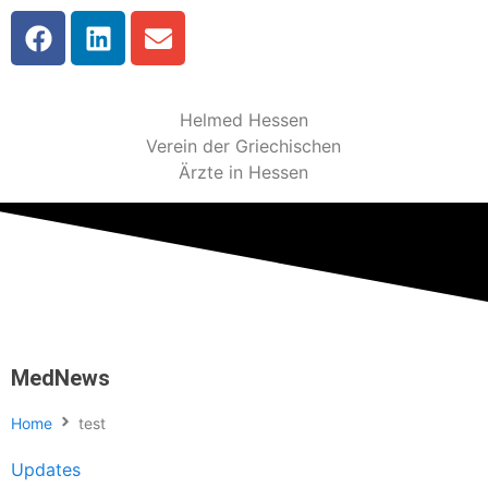
Helmed Hessen
Verein der Griechischen
Ärzte in Hessen
MedNews
Home
test
Updates