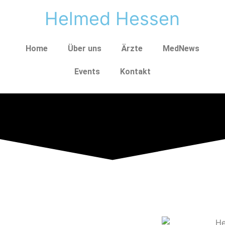
H
e
l
m
e
d
H
e
s
s
e
n
Home
Über uns
Ärzte
MedNews
Events
Kontakt