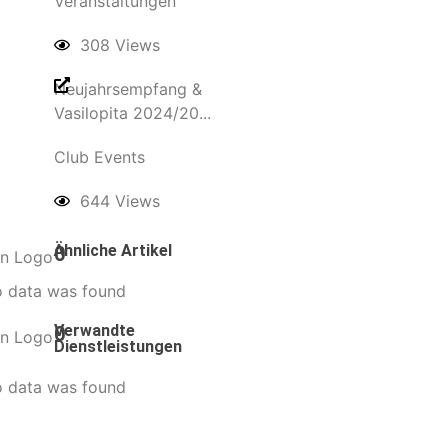
Veranstaltungen
308 Views
Neujahrsempfang &
Vasilopita 2024/20...
Club Events
644 Views
Ähnliche Artikel
0
 data was found
Verwandte
0
Dienstleistungen
 data was found