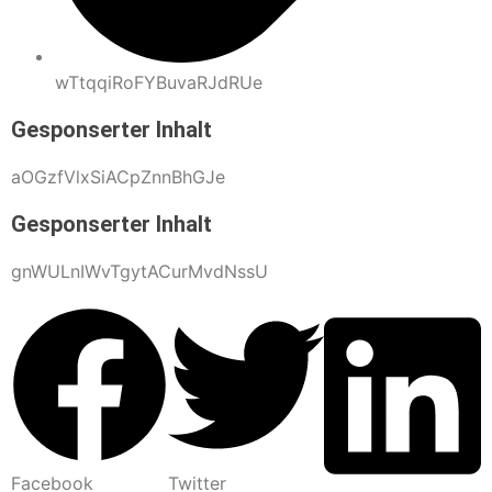
wTtqqiRoFYBuvaRJdRUe
Gesponserter Inhalt
aOGzfVlxSiACpZnnBhGJe
Gesponserter Inhalt
gnWULnIWvTgytACurMvdNssU
Facebook
Twitter