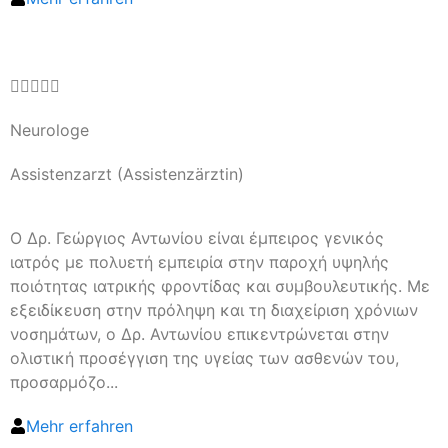





Neurologe
Assistenzarzt (Assistenzärztin)
Ο Δρ. Γεώργιος Αντωνίου είναι έμπειρος γενικός
ιατρός με πολυετή εμπειρία στην παροχή υψηλής
ποιότητας ιατρικής φροντίδας και συμβουλευτικής. Με
εξειδίκευση στην πρόληψη και τη διαχείριση χρόνιων
νοσημάτων, ο Δρ. Αντωνίου επικεντρώνεται στην
ολιστική προσέγγιση της υγείας των ασθενών του,
προσαρμόζο...
Mehr erfahren