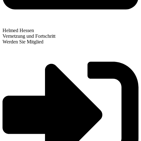
H
e
l
m
e
d
H
e
s
s
e
n
V
e
r
n
e
t
z
u
n
g
u
n
d
F
o
r
t
s
c
h
r
i
t
t
W
e
r
d
e
n
S
i
e
M
i
t
g
l
i
e
d