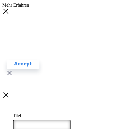
Mehr Erfahren
COOKIE POLICY.
This website
uses cookies to ensure you get
the best experience on our
website.
Accept
Titel
*