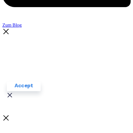
Zum Blog
COOKIE POLICY.
This website
uses cookies to ensure you get
the best experience on our
website.
Accept